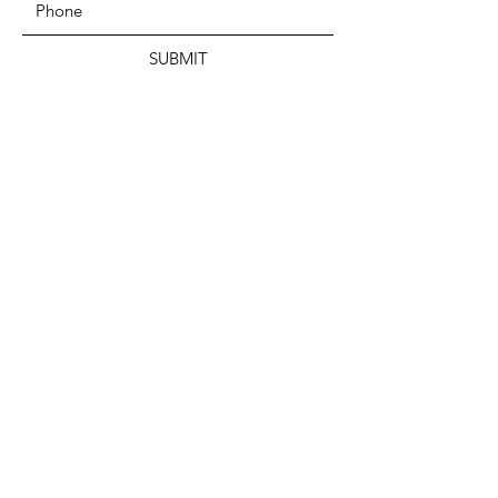
SUBMIT
DIRECCIÓN
Movimiento Federalista Panafricanista
Memorial Modibo Keita
BP E 214 Bamako – MALI
África Occidental
TELÉFONO
+223 70 40 46 46
EMAIL
pafmmfpa@gmail.com