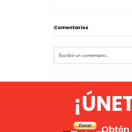
Comentarios
Escribir un comentario...
EL PROFESOR JOOMAY
NDONGO FAYE EN PAN
AFRICAN DAILY TV: EL
¡ÚNE
MOMENTO DE
ORGANIZARNOS ES
AHORA
Obtén l