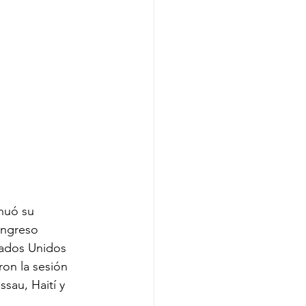
nuó su 
ongreso 
tados Unidos 
on la sesión 
sau, Haití y 