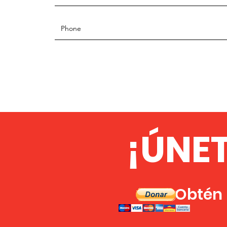
¡ÚNE
Obtén l