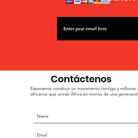
Contáctenos
Esperamos construir un movimiento contigo y millones
africanos que unirán África en menos de una generació