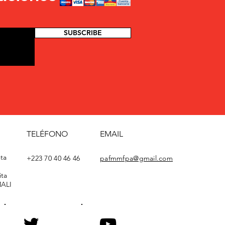
SUBSCRIBE
TELÉFONO
EMAIL
ta
+223 70 40 46 46
pafmmfpa@gmail.com
ta
MALI