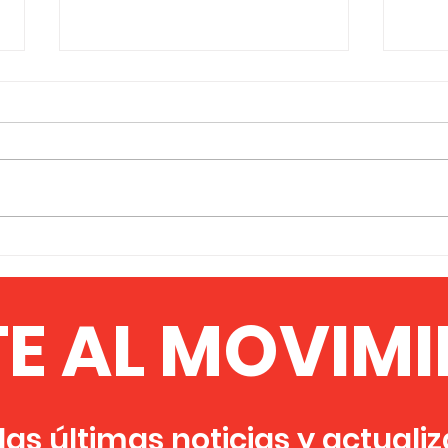
MANUAL DE CAMPAÑA:
CON
Preguntas frecuentes
DEL
de los africanos sobre el
REN
TE AL MOVIMI
MFPA y la formación de
los Estados Unidos
Africanos
as últimas noticias y actuali