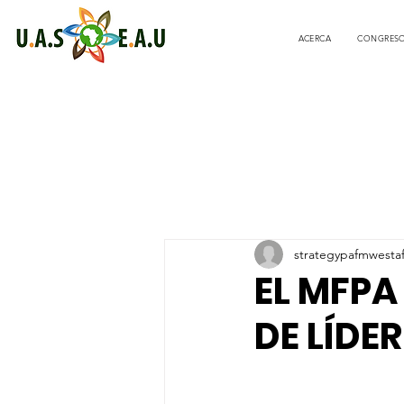
ACERCA
CONGRES
strategypafmwesta
EL MFP
DE LÍDE