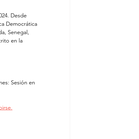
024. Desde 
ica Democrática 
a, Senegal, 
ito en la 
mes: Sesión en 
birse.