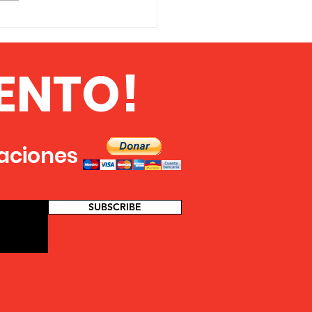
UAL DE CAMPAÑA:
guntas frecuentes
os africanos sobre el
ENTO!
A y la formación de
 Estados Unidos
icanos
zaciones
SUBSCRIBE