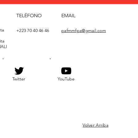
TELÉFONO
EMAIL
ta
+223 70 40 46 46
pafmmfpa@gmail.com
ta
MALI
Twitter
YouTube
Volver Arriba