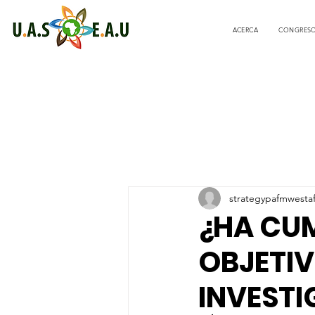
ACERCA
CONGRES
strategypafmwesta
¿HA CUM
OBJETIV
INVESTI