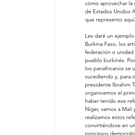
cómo aprovechar la s
de Estados Unidos Af
que represento aquí
Les daré un ejemplo:
Burkina Faso, los ar
federación o unidad
pueblo burkinés. Po
los panafricanos se
sucediendo y, para 
presidente Ibrahim T
organicemos el prim
haber tenido ese re
Níger, vamos a Malí 
realizamos estos ref
convirtiéndose en un
principios democrátic