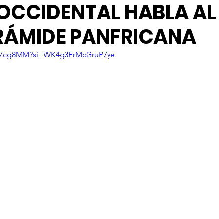
OCCIDENTAL HABLA AL
IRÁMIDE PANFRICANA
1RB7cg8MM?si=WK4g3FrMcGruP7ye