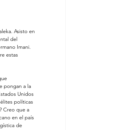
leka. Asisto en 
ntal del 
ermano Imani. 
re estas 
que 
e pongan a la 
Estados Unidos 
lites políticas 
o? Creo que a 
cano en el país 
gística de 