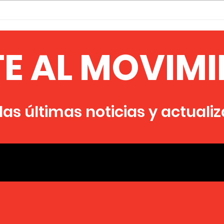
EL PROFESOR JOOMAY
MAN
NDONGO FAYE EN PAN
Pre
AFRICAN DAILY TV: EL
de l
TE AL MOVIMI
MOMENTO DE
MFP
ORGANIZARNOS ES
los
AHORA
Afr
as últimas noticias y actuali