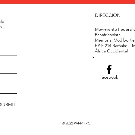
DIRECCIÓN
 de
n!
Movimiento Federalis
Panafricanista
Memorial Modibo Kei
BP E 214 Bamako – 
África Occidental
Facebook
SUBMIT
© 2022 PAFM-IPC