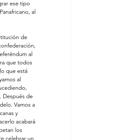
rar ese tipo 
anafricano, al 
titución de 
confederación, 
eferéndum al 
ra que todos 
lo que está 
yamos al 
sucediendo, 
n. Después de 
delo. Vamos a 
canas y 
acerlo acabará 
petan los 
te celebrar un 