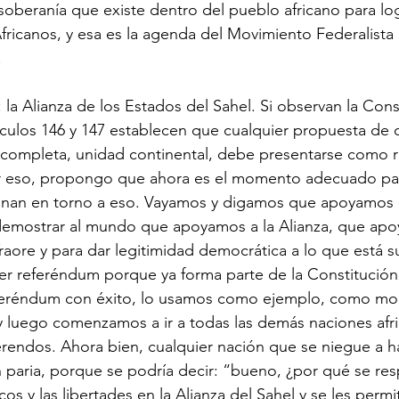
oberanía que existe dentro del pueblo africano para log
ricanos, y esa es la agenda del Movimiento Federalista P
.
 la Alianza de los Estados del Sahel. Si observan la Cons
tículos 146 y 147 establecen que cualquier propuesta de 
 completa, unidad continental, debe presentarse como r
r eso, propongo que ahora es el momento adecuado pa
 unan en torno a eso. Vayamos y digamos que apoyamos 
demostrar al mundo que apoyamos a la Alianza, que apo
raore y para dar legitimidad democrática a lo que está 
er referéndum porque ya forma parte de la Constitució
feréndum con éxito, lo usamos como ejemplo, como mo
y luego comenzamos a ir a todas las demás naciones afri
erendos. Ahora bien, cualquier nación que se niegue a h
 paria, porque se podría decir: “bueno, ¿por qué se res
os y las libertades en la Alianza del Sahel y se les permi