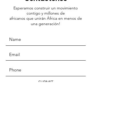
Esperamos construir un movimiento
contigo y millones de
africanos que unirán África en menos de
una generación!
SUBMIT
DIRECCIÓN
Movimiento Federalista Panafricanista
Memorial Modibo Keita