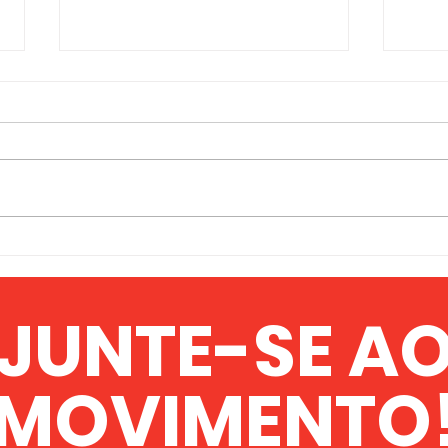
Mais líderes formados
DEC
para a campanha do
DO 
MFPA para o Primeiro
GOV
JUNTE-SE A
Congresso Federalista
Pan-Africano
MOVIMENTO