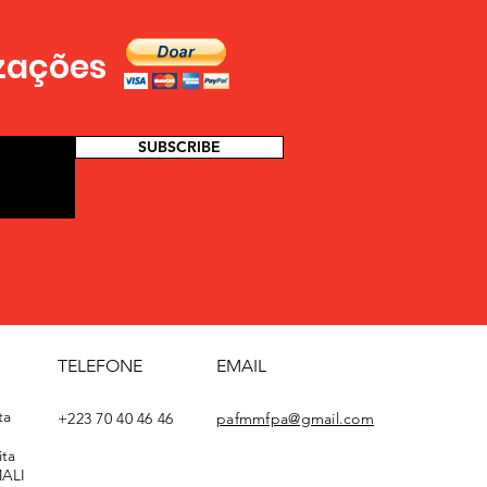
izações
SUBSCRIBE
TELEFONE
EMAIL
ta
+223 70 40 46 46
pafmmfpa@gmail.com
ta
MALI