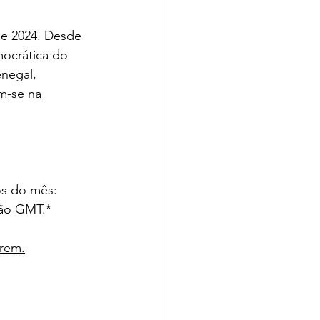
e 2024. Desde 
mocrática do 
negal, 
m-se na 
os do mês: 
são GMT.*
arem.