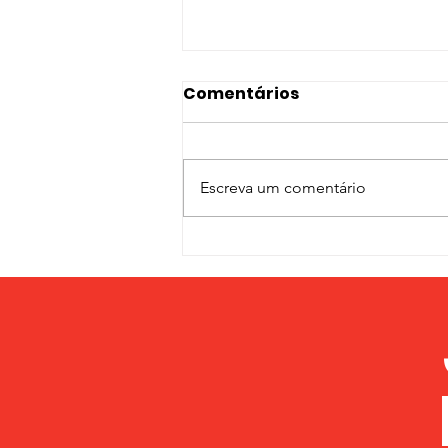
Comentários
Escreva um comentário
O PROFESSOR JOOMAY
NDONGO FAYE NA PAN
AFRICAN DAILY TV: O
MOMENTO DE NOS
ORGANIZARMOS É
AGORA!