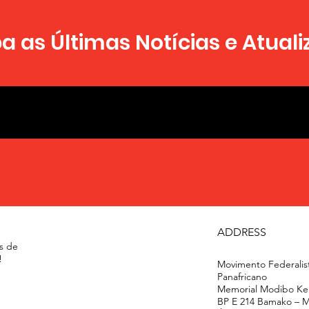
 as Últimas Notícias e Atual
ADDRESS
s de
!
Movimento Federalis
Panafricano
Memorial Modibo Kei
BP E 214 Bamako – 