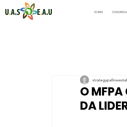
SOBRE
CONGRESS
strategypafmwesta
O MFPA
DA LID