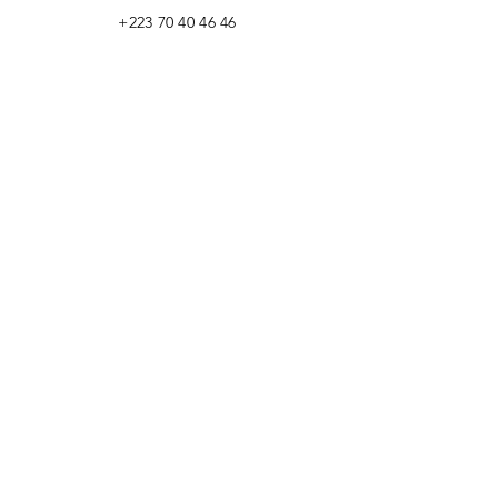
+223 70 40 46 46
EMAIL
pafmmfpa@gmail.com
Twitter
YouTube
Facebook
© 2022 PAFM-CPI.
JUNTE-SE AO
MOVIMENTO!