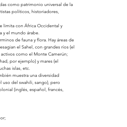
cadas como patrimonio universal de la
stas políticos, historiadores,
 limita con África Occidental y
ia y el mundo árabe.
rminos de fauna y flora. Hay áreas de
sagian el Sahel, con grandes ríos (el
es activos como el Monte Camerún;
had, por ejemplo) y mares (el
has islas, etc.
también muestra una diversidad
l uso del swahili, sango), pero
onial (inglés, español, francés,
or;