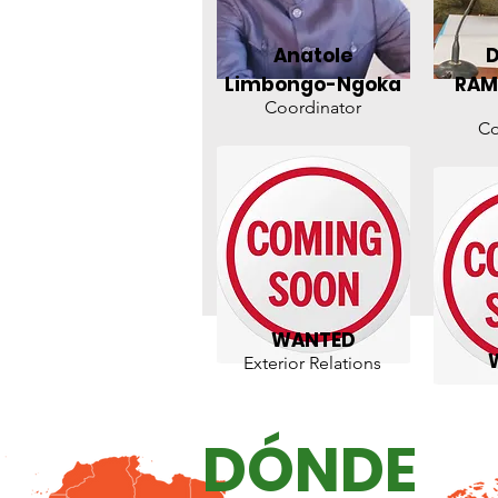
Anatole
D
Limbongo-Ngoka
RAM
Coordinator
Co
WANTED
Exterior Relations
DÓNDE