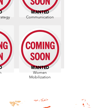
D
WANTED
rategy
Communication
D
WANTED
n
Women
Mobilization