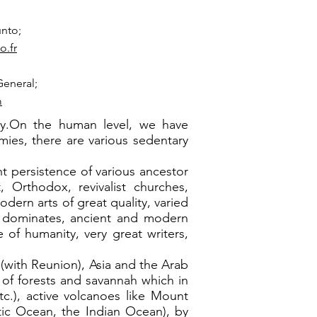
unto;
o.fr
General;
m
ity.On the human level, we have
mies, there are various sedentary
ent persistence of various ancestor
t, Orthodox, revivalist churches,
dern arts of great quality, varied
re dominates, ancient and modern
 of humanity, very great writers,
 (with Reunion), Asia and the Arab
s of forests and savannah which in
c.), active volcanoes like Mount
tic Ocean, the Indian Ocean), by