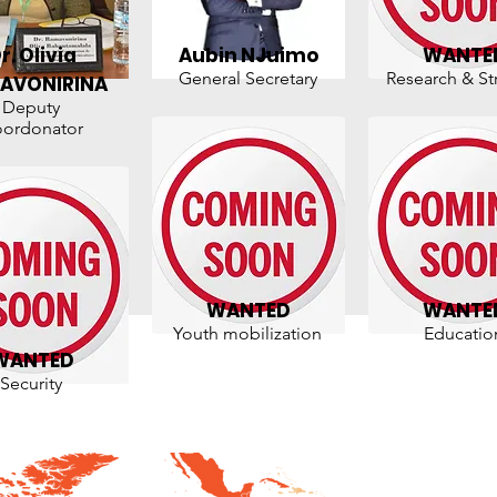
r. Olivia
Aubin NJuimo
WANTE
General Secretary
Research & St
AVONIRINA
Deputy
ordonator
WANTED
WANTE
Youth mobilization
Educatio
WANTED
Security