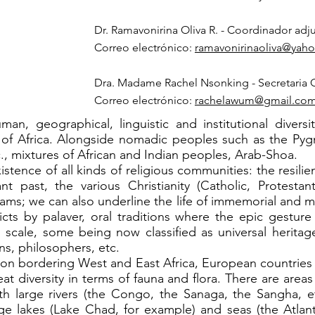
Dr. Ramavonirina Oliva R. - Coordinador adj
Correo electrónico:
ramavonirinaoliva@yaho
Dra. Madame Rachel Nsonking - Secretaria 
Correo electrónico:
rachelawum@gmail.co
n, geographical, linguistic and institutional divers
l of Africa. Alongside nomadic peoples such as the Pyg
., mixtures of African and Indian peoples, Arab-Shoa.
xistence of all kinds of religious communities: the resili
nt past, the various Christianity (Catholic, Protestan
slams; we can also underline the life of immemorial and mo
licts by palaver, oral traditions where the epic gestu
scale, some being now classified as universal heritage
ians, philosophers, etc.
gion bordering West and East Africa, European countries
reat diversity in terms of fauna and flora. There are area
th large rivers (the Congo, the Sanaga, the Sangha, et
ge lakes (Lake Chad, for example) and seas (the Atlan