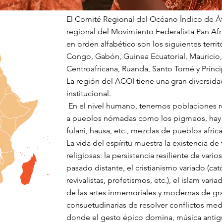
El Comité Regional del Océano Índico de Áf
regional del Movimiento Federalista Pan Afr
en orden alfabético son los siguientes terr
Congo, Gabón, Guinea Ecuatorial, Mauricio
Centroafricana, Ruanda, Santo Tomé y Prínci
La región del ACOI tiene una gran diversida
institucional.
En el nivel humano, tenemos poblaciones re
a pueblos nómadas como los pigmeos, hay v
fulani, hausa, etc., mezclas de pueblos afric
La vida del espíritu muestra la existencia 
religiosas: la persistencia resiliente de vario
pasado distante, el cristianismo variado (cat
revivalistas, profetismos, etc.), el islam va
de las artes inmemoriales y modernas de gr
consuetudinarias de resolver conflictos med
donde el gesto épico domina, música antig