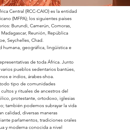
rica Central (RCC-CAIO) es la entidad
icano (MFPA); los siguientes países
itorios: Burundi, Camerún, Comoras,
, Madagascar, Reunión, República
pe, Seychelles, Chad.
d humana, geográfica, lingüística e
presentativas de toda África. Junto
arios pueblos sedentarios bantúes,
anos e indios, árabes-shoa.
de todo tipo de comunidades
s cultos y rituales de ancestros del
ólico, protestante, ortodoxo, iglesias
riado; también podemos subrayar la vida
an calidad, diversas maneras
iante parlamentos, tradiciones orales
ua y moderna conocida a nivel