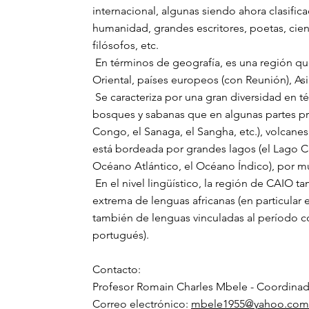
internacional, algunas siendo ahora clasifi
humanidad, grandes escritores, poetas, cienti
filósofos, etc.
En términos de geografía, es una región que
Oriental, países europeos (con Reunión), As
Se caracteriza por una gran diversidad en té
bosques y sabanas que en algunas partes pre
Congo, el Sanaga, el Sangha, etc.), volcan
está bordeada por grandes lagos (el Lago C
Océano Atlántico, el Océano Índico), por muc
En el nivel lingüístico, la región de CAIO 
extrema de lenguas africanas (en particular e
también de lenguas vinculadas al período col
portugués).
Contacto:
Profesor Romain Charles Mbele - Coordinad
Correo electrónico:
mbele1955@yahoo.com