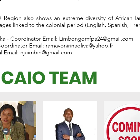
O Region also shows an extreme diversity of African lang
ages ​​linked to the colonial period (English, Spanish, Fre
a - Coordinator Email:
Limbongomfpa24@gmail.com
Coordinator Email:
ramavonirinaoliva@yahoo.fr
l Email:
njuimbin@gmail.com
 CAIO TEAM