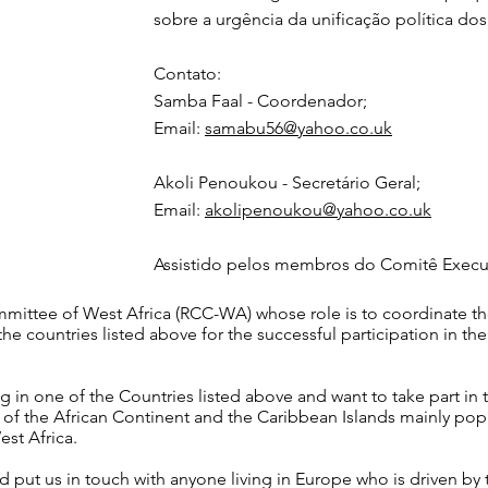
sobre a urgência da unificação política dos
Contato:
Samba Faal - Coordenador;
Email:
samabu56@yahoo.co.uk
Akoli Penoukou - Secretário Geral;
Email:
akolipenoukou@yahoo.co.uk
Assistido pelos membros do Comitê Execut
ittee of West Africa (RCC-WA) whose role is to coordinate the a
 countries listed above for the successful participation in the 
ving in one of the Countries listed above and want to take part in
 of the African Continent and the Caribbean Islands mainly pop
st Africa.
d put us in touch with anyone living in Europe who is driven b