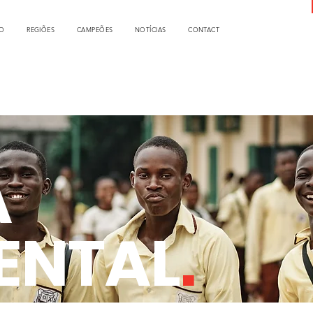
O
REGIÕES
CAMPEÕES
NOTÍCIAS
CONTACT
A
ENTAL
.