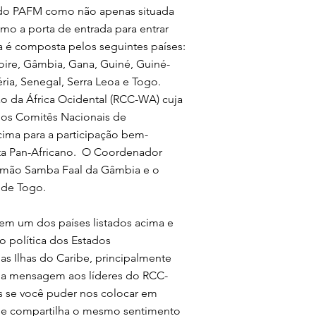
C do PAFM como não apenas situada
mo a porta de entrada para entrar
da é composta pelos seguintes países:
oire, Gâmbia, Gana, Guiné, Guiné-
géria, Senegal, Serra Leoa e Togo.
 da África Ocidental (RCC-WA) cuja
 os Comitês Nacionais de
cima para a participação bem-
ta Pan-Africano. O Coordenador
 irmão Samba Faal da Gâmbia e o
 de Togo.
 em um dos países listados acima e
o política dos Estados
s Ilhas do Caribe, principalmente
uma mensagem aos líderes do RCC-
s se você puder nos colocar em
ue compartilha o mesmo sentimento