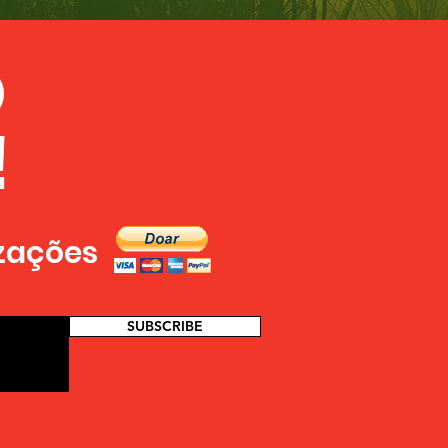
 todo o
O
!
izações
SUBSCRIBE