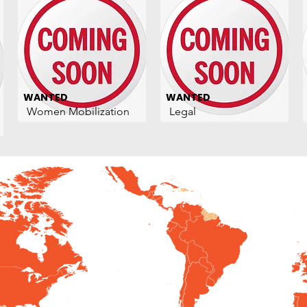
WANTED
WANTED
Women Mobilization
Legal