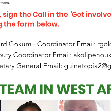
tates.​
, sign the Call in the "Get involv
g the form below.
ard Gokum - Coordinator Email:
rgo
puty Coordinator Email:
akolipenou
etary General Email:
guinetopia2@g
 TEAM IN WEST A