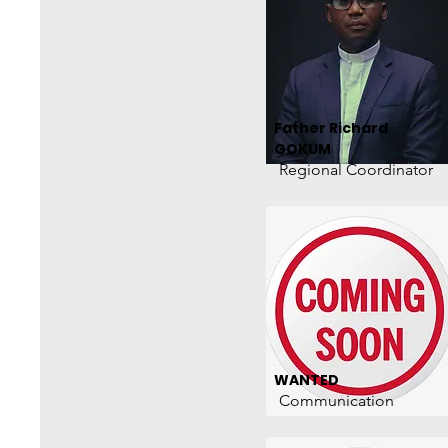
Father Richard
GOKUM
Regional Coordinator
WANTED
Communication