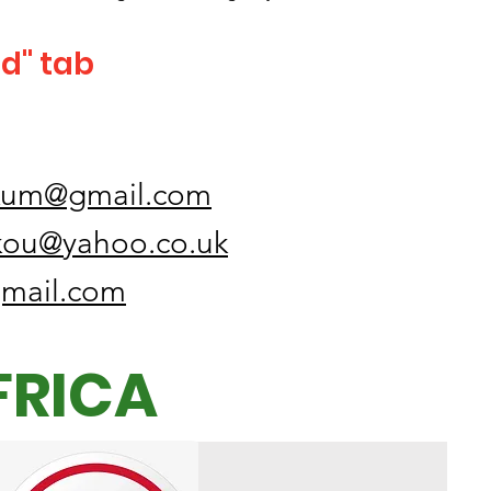
ed" tab
kum@gmail.com
kou@yahoo.co.uk
mail.com
FRICA