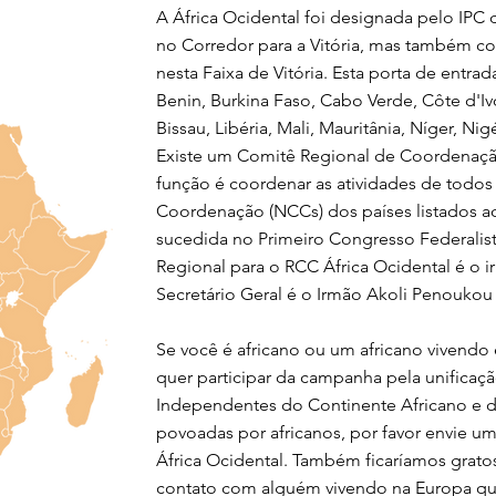
A África Ocidental foi designada pelo IP
no Corredor para a Vitória, mas também co
nesta Faixa de Vitória. Esta porta de entra
Benin, Burkina Faso, Cabo Verde, Côte d'Iv
Bissau, Libéria, Mali, Mauritânia, Níger, Ni
Existe um Comitê Regional de Coordenação
função é coordenar as atividades de todos
Coordenação (NCCs) dos países listados a
sucedida no Primeiro Congresso Federalis
Regional para o RCC África Ocidental é o
Secretário Geral é o Irmão Akoli Penoukou
Se você é africano ou um africano vivendo
quer participar da campanha pela unificaçã
Independentes do Continente Africano e da
povoadas por africanos, por favor envie 
África Ocidental. Também ficaríamos grato
contato com alguém vivendo na Europa q