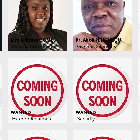
Mrs Daïana GOMES
Pr. Akoli PENOUKOU
Deputy Coordinator
General Secretary
WANTED
WANTED
Exterior Relations
Security