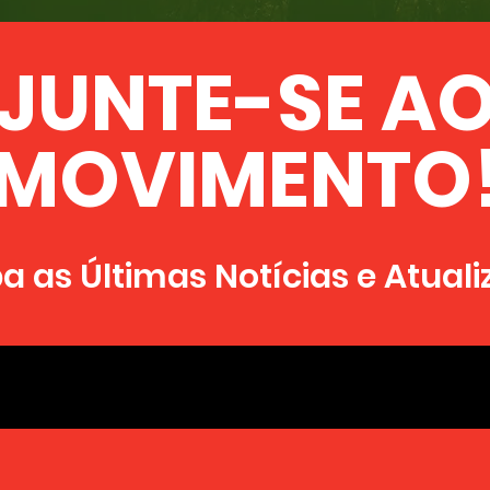
 a África e os africanos em
JUNTE-SE A
mundo
MOVIMENTO
TOME UMA ATITUDE
 as Últimas Notícias e Atual