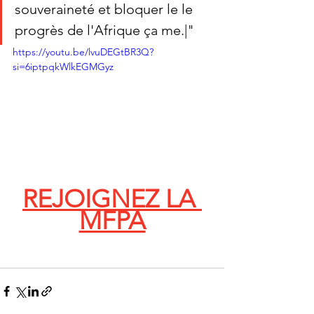
souveraineté et bloquer le le 
progrès de l'Afrique ça me.|"
https://youtu.be/lvuDEGtBR3Q?
si=6iptpqkWlkEGMGyz
REJOIGNEZ LA 
MFPA