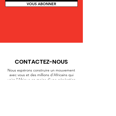
VOUS ABONNER
CONTACTEZ-NOUS
Nous espérons construire un mouvement
avec vous et des millions d'Africains qui
unira l'Afrique en moins d'une génération
!