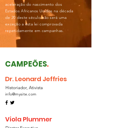
aceleração do nascimento dos
Estados Africanos Unidos na década
de 20 deste século não será uma
exceção a esta lei comprovada
repetidamente em campanhas.
CAMPEÕES
.
Dr. Leonard Jeffries
Historiador, Ativista
info@mysite.com
Viola Plummer
Diretor Executivo