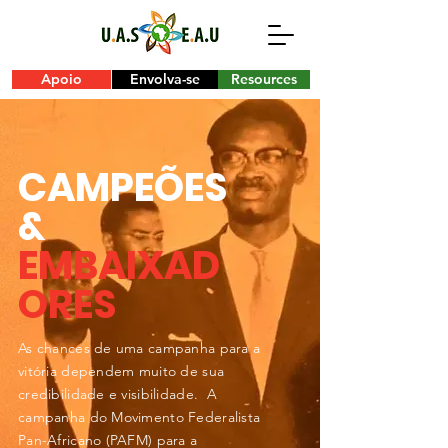
Apoio
Envolva-se
Resources
CAMPEÕES
&
EMBAIXAD
ORES
As chances de uma campanha para a
vitória dependem muito de sua
credibilidade e visibilidade. A
campanha do Movimento Federalista
Pan-Africano (PAFM) para a