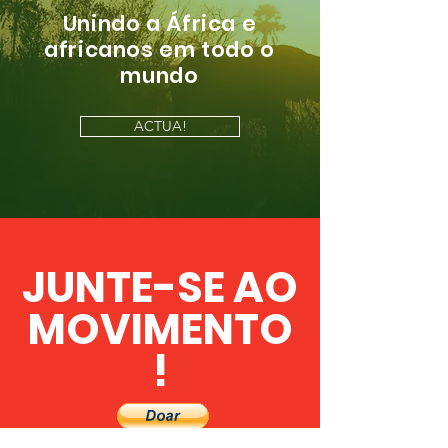
Unindo a África e
africanos em todo o
mundo
ACTUA!
JUNTE-SE AO
MOVIMENTO
!