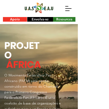
Apoio
Envolva-se
Resources
PROJET
O
ÁFRICA
O Movimento Federalista Pan-
Africano (PAFM) está sendo
construído em torno do Chamado
para o Primeiro Congresso
Federalista Pan-Africano. É uma
coalizão de base de organizações e
indivíduos para a unificação política