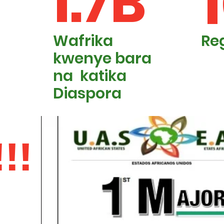
1.7B
Wafrika
Re
kwenye bara
na katika
Diaspora
!!