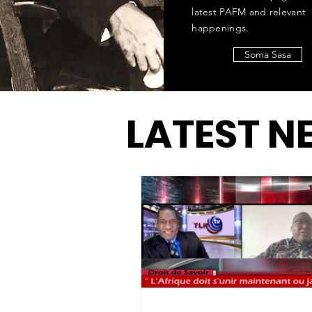
latest PAFM and relevant
happenings.
Soma Sasa
LATEST N