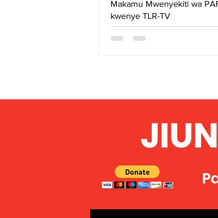
Makamu Mwenyekiti wa P
kwenye TLR-TV
JIU
Pa