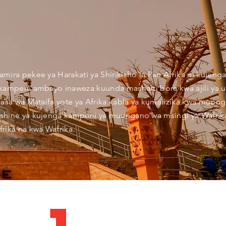
mira pekee ya Harakati ya Shirikisho la Pan Afrika ni kujeng
 kampeni ambayo inaweza kuunda masharti bora kwa ajili ya 
iasa wa Mataifa yote ya Afrika kabla ya kumalizika kwa muongo
shine ya kujenga kampeni ya muungano wa msingi ya Wafrika
rika na kwa Wafrika.