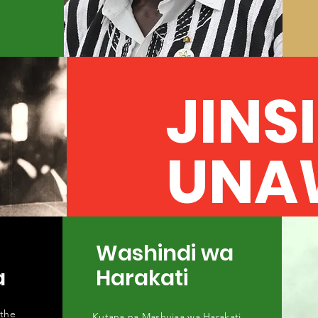
JINS
UNA
KUSA
Washindi wa
a
Harakati
Kuna mambo mengi unayoweza ku
jinsi.
 the
Kutana na Mashujaa wa Harakati