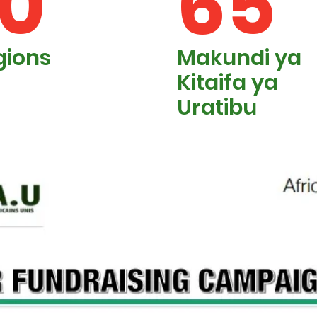
10
65
gions
Makundi ya
Kitaifa ya
Uratibu