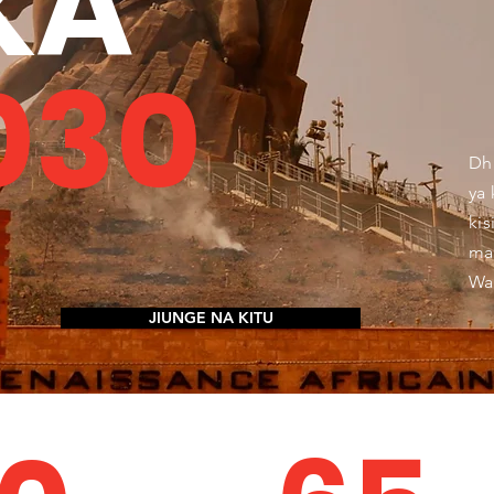
KA
030
Dha
ya
kis
ma
Waf
JIUNGE NA KITU