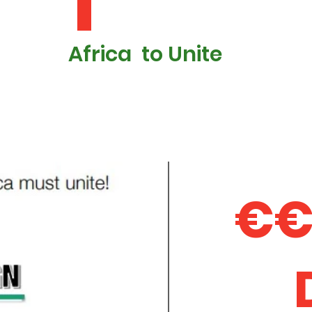
1
Africa to Unite
€€