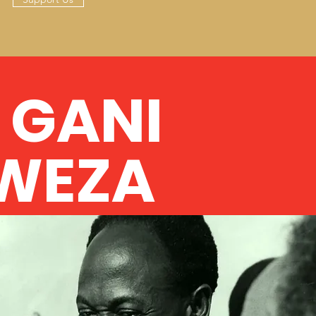
I GANI
WEZA
IDIA
fanya kusaidia. Bonyeza Fanya Sasa kuona