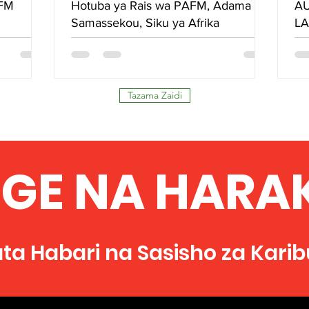
AFM
Hotuba ya Rais wa PAFM, Adama
AU
Samassekou, Siku ya Afrika
LA
MK
MA
A
Tazama Zaidi
NGE NA HARAK
ta Habari na Sasisho za Karib