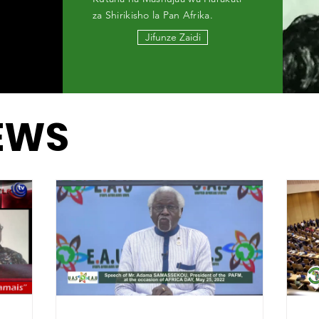
za Shirikisho la Pan Afrika.
Jifunze Zaidi
EWS