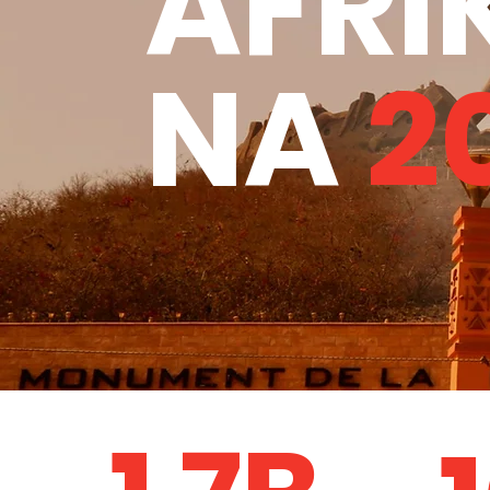
AFRI
NA
2