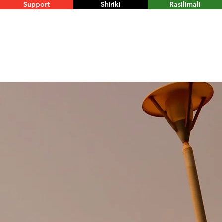
Support
Shiriki
Rasilimali