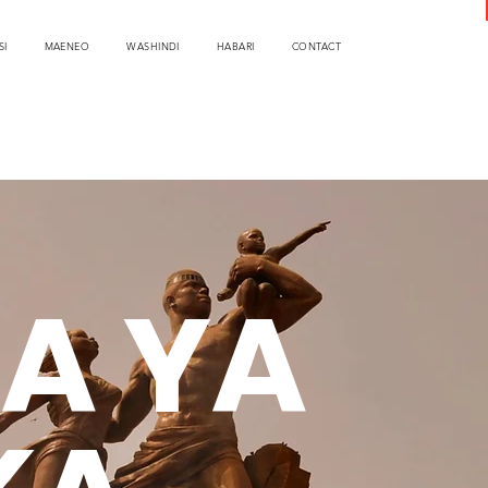
SI
MAENEO
WASHINDI
HABARI
CONTACT
A YA