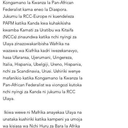
Kongamano la Kwanza la Pan-African
Federalist kama eneo la Diaspora.
Jukumu la RCC-Europe ni kuendeleza
PAFM katika Kanda kwa kuhakikisha
kwamba Kamati za Uratibu wa Kitaifa
(NCCs) zinaundwa katika nchi nyingi za
Ulaya zinazowakaribisha Wafrika na
wazawa wa Kiafrika kadri iwezekanavyo,
hasa Ufaransa, Ujerumani, Uingereza,
Italia, Hispania, Ubelgiji, Ureno, Hispania,
nchi za Scandinavia, Urusi. Ushiriki wenye
mafanikio katika Kongamano la Kwanza la
Pan-African Federalist wa viongozi kutoka
nchi nyingi za Kanda ni jukumu la RCC
Ulaya.
Ikiwa wewe ni Mafrika anayekaa Ulaya na
unataka kushiriki katika kampeni ya umoja
wa kisiasa wa Nchi Huru za Bara la Afrika