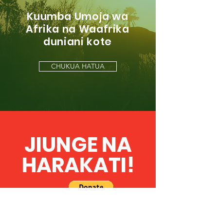
Kuumba Umoja wa
Afrika na Waafrika
duniani kote
CHUKUA HATUA
JIUNGE NA
HARAKATI!
Pata Habari na