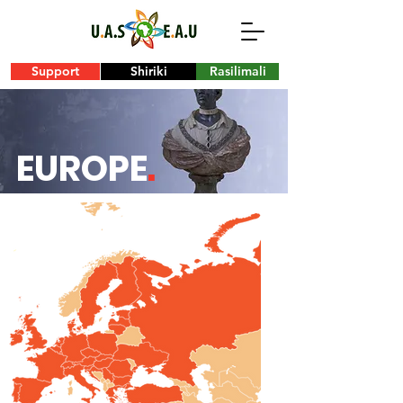
Support
Shiriki
Rasilimali
EUROPE
.