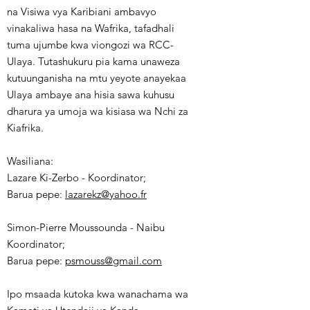
na Visiwa vya Karibiani ambavyo
vinakaliwa hasa na Wafrika, tafadhali
tuma ujumbe kwa viongozi wa RCC-
Ulaya. Tutashukuru pia kama unaweza
kutuunganisha na mtu yeyote anayekaa
Ulaya ambaye ana hisia sawa kuhusu
dharura ya umoja wa kisiasa wa Nchi za
Kiafrika.
Wasiliana:
Lazare Ki-Zerbo - Koordinator;
Barua pepe:
lazarekz@yahoo.fr
Simon-Pierre Moussounda - Naibu
Koordinator;
Barua pepe:
psmouss@gmail.com
Ipo msaada kutoka kwa wanachama wa