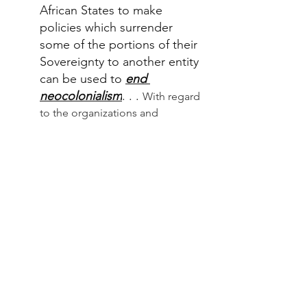
African States to make 
policies which surrender 
some of the portions of their 
Sovereignty to another entity 
can be used to 
end 
neocolonialism
. . . 
With regard 
to the organizations and 
individuals working to end 
neocolonialism through the 
political unification of African 
States, the great obstacle that 
they must imperatively overcome 
is their isolationist, going solo, 
attitude which fuels quarrels. It is 
to overcome this challenge that 
the 
Call for the First Pan African 
First Federalist Congress
 was 
launched from Dakar in 20
15. 
The 