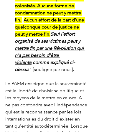
colonisés. Aucune forme de 
condamnation ne peut y mettre 
fin. 
Aucun effort de la part d'une 
quelconque cour de justice ne 
peut y mettre fin.
Seul l'effort 
organisé de ses victimes peut y 
mettre fin par une Révolution qui 
n'a pas besoin d'être 
violente
 comme expliqué ci-
dessus
" [souligné par nous]
.
Le PAFM enseigne que 
la souveraineté 
est la liberté de choisir sa politique et 
les moyens de la mettre en œuvre
. 
A 
ne pas confondre avec l'indépendance 
qui est la reconnaissance par les lois 
internationales du droit d'exister en 
tant qu'entité autodéterminée. Lorsque 