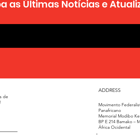
 as Últimas Notícias e Atual
ADDRESS
s de
!
Movimento Federalis
Panafricano
Memorial Modibo Kei
BP E 214 Bamako – 
África Ocidental