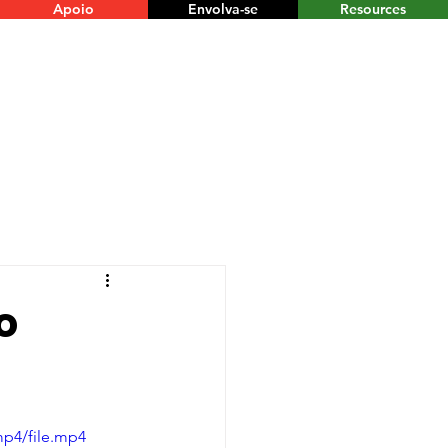
Apoio
Envolva-se
Resources
o
mp4/file.mp4