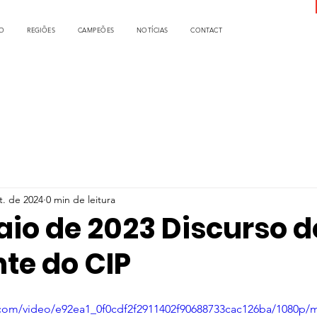
O
REGIÕES
CAMPEÕES
NOTÍCIAS
CONTACT
t. de 2024
0 min de leitura
aio de 2023 Discurso d
te do CIP
ic.com/video/e92ea1_0f0cdf2f2911402f90688733cac126ba/1080p/