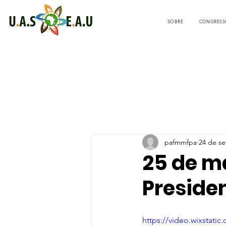
SOBRE
CONGRESS
pafmmfpa
24 de se
25 de m
Presiden
https://video.wixstat