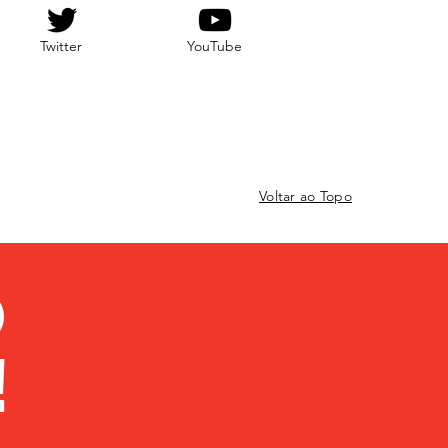
Twitter
YouTube
Voltar ao Topo
O
!