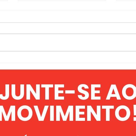
O PROFESSOR JOOMAY
Mai
NDONGO FAYE NA PAN
par
AFRICAN DAILY TV: O
MFP
JUNTE-SE A
MOMENTO DE NOS
Con
ORGANIZARMOS É
Pan
MOVIMENTO
AGORA!