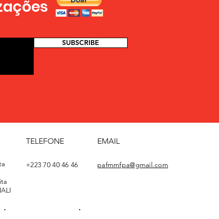
izações
SUBSCRIBE
TELEFONE
EMAIL
ta
+223 70 40 46 46
pafmmfpa@gmail.com
ta
MALI